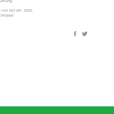
kühlung
mit ISO AP.. 1003..
Schlüssel
Auf
Auf
Facebook
Twitter
teilen
twittern