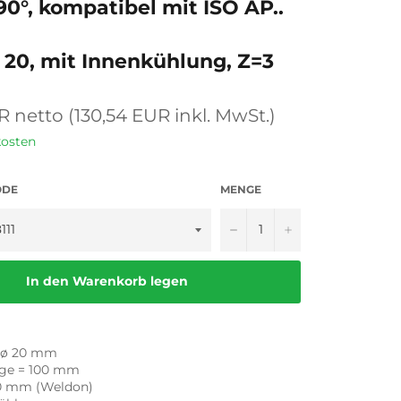
0°, kompatibel mit ISO AP..
 20, mit Innenkühlung, Z=3
R netto (130,54 EUR inkl. MwSt.)
kosten
ODE
MENGE
−
+
In den Warenkorb legen
-ø 20 mm
ge = 100 mm
20 mm (Weldon)