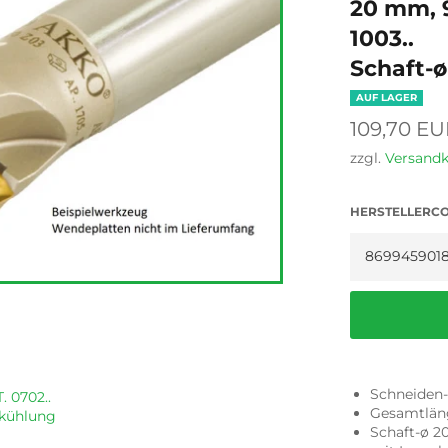
20 mm, 9
1003..
Schaft-ø
AUF LAGER
Normaler
109,70 EU
Preis
zzgl.
Versand
HERSTELLERC
Schneiden
. 0702..
Gesamtlän
nkühlung
Schaft-ø 