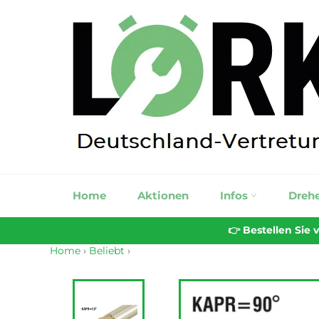
Direkt
zum
Inhalt
Home
Aktionen
Infos
Dreh
👉 Bestellen Sie
Home
›
Beliebt
›