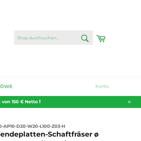
SHOP
Warenkorb
DURCHSUCHEN...
Suchen
LÖWE
Konto
on 150 € Netto ❗️
Schli
-AP10-D20-W20-L100-Z03-H
endeplatten-Schaftfräser ø