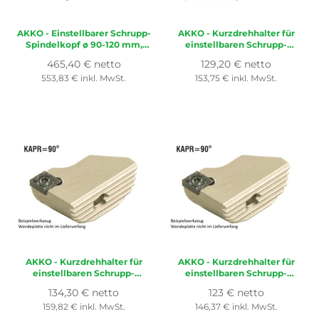
AKKO - Einstellbarer Schrupp-
AKKO
- Kurzdrehhalter für
Spindelkopf ø 90-120 mm,
einstellbaren Schrupp-
Bohrtiefe 130 mm
Spindelkopf ø 120-160 mm,
Normaler
Normaler
465,40 € netto
129,20 € netto
kompatibel mit ISO CC..
für Wendeplatte ISO
Preis
Preis
553,83 € inkl. MwSt.
153,75 € inkl. MwSt.
1204.., mit Innenkühlung
CC..1204..
AKKO
- Kurzdrehhalter für
AKKO
- Kurzdrehhalter für
einstellbaren Schrupp-
einstellbaren Schrupp-
Spindelkopf ø 160-200 mm,
Spindelkopf ø 90-120 mm,
Normaler
Normaler
134,30 € netto
123 € netto
für Wendeplatte ISO
für Wendeplatte ISO
Preis
Preis
159,82 € inkl. MwSt.
146,37 € inkl. MwSt.
CC..1204..
CC..1204..