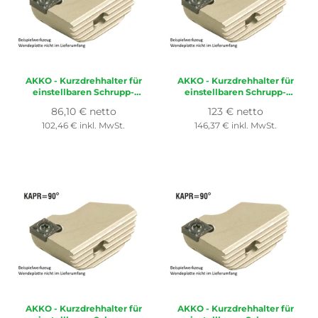
AKKO
- Kurzdrehhalter für
AKKO
- Kurzdrehhalter für
einstellbaren Schrupp-
einstellbaren Schrupp-
Spindelkopf ø 18-22 mm,
Spindelkopf ø 90-120 mm,
Normaler
Normaler
86,10 € netto
123 € netto
für Wendeplatte ISO
für Wendeplatte ISO
Preis
Preis
102,46 € inkl. MwSt.
146,37 € inkl. MwSt.
CC..0602..
CC..1204..
AKKO
- Kurzdrehhalter für
AKKO
- Kurzdrehhalter für