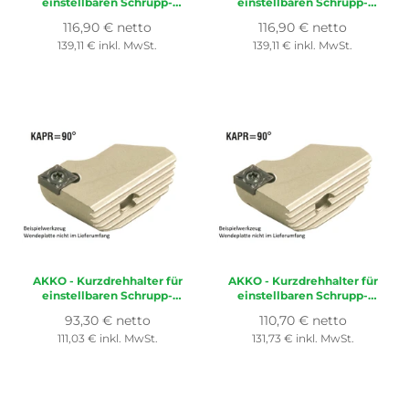
einstellbaren Schrupp-
einstellbaren Schrupp-
Spindelkopf ø 68-90 mm,
Spindelkopf ø 68-90 mm,
Normaler
Normaler
116,90 € netto
116,90 € netto
für Wendeplatte ISO
für Wendeplatte ISO
Preis
Preis
139,11 € inkl. MwSt.
139,11 € inkl. MwSt.
CC..1204..
CC..1204..
AKKO
- Kurzdrehhalter für
AKKO
- Kurzdrehhalter für
einstellbaren Schrupp-
einstellbaren Schrupp-
Spindelkopf ø 22-28 mm,
Spindelkopf ø 50-68 mm,
Normaler
Normaler
93,30 € netto
110,70 € netto
für Wendeplatte ISO
für Wendeplatte ISO
Preis
Preis
111,03 € inkl. MwSt.
131,73 € inkl. MwSt.
CC..0602..
CC..09T3..