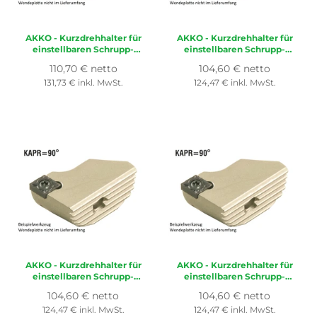
AKKO
- Kurzdrehhalter für
AKKO
- Kurzdrehhalter für
einstellbaren Schrupp-
einstellbaren Schrupp-
Spindelkopf ø 50-68 mm,
Spindelkopf ø 36-50 mm,
Normaler
Normaler
110,70 € netto
104,60 € netto
für Wendeplatte ISO
für Wendeplatte ISO
Preis
Preis
131,73 € inkl. MwSt.
124,47 € inkl. MwSt.
CC..09T3..
CC..09T3..
AKKO
- Kurzdrehhalter für
AKKO
- Kurzdrehhalter für
einstellbaren Schrupp-
einstellbaren Schrupp-
Spindelkopf ø 36-50 mm,
Spindelkopf ø 36-50 mm,
Normaler
Normaler
104,60 € netto
104,60 € netto
für Wendeplatte ISO
für Wendeplatte ISO
Preis
Preis
124,47 € inkl. MwSt.
124,47 € inkl. MwSt.
CC..0602..
CC..09T3..