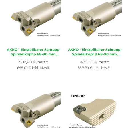
AKKO - Einstellbarer Schrupp-
AKKO - Einstellbarer Schrupp-
Spindelkopf ø 68-90 mm,
Spindelkopf ø 68-90 mm,
Bohrtiefe 220 mm
Bohrtiefe 150 mm
Normaler
Normaler
587,40 € netto
470,50 € netto
kompatibel mit ISO CC..
kompatibel mit ISO CC..
Preis
Preis
699,01 € inkl. MwSt.
559,90 € inkl. MwSt.
1204.., mit Innenkühlung
1204.., mit Innenkühlung