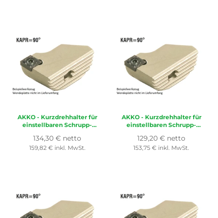
AKKO
- Kurzdrehhalter für
AKKO
- Kurzdrehhalter für
einstellbaren Schrupp-
einstellbaren Schrupp-
Spindelkopf ø 160-200 mm,
Spindelkopf ø 120-160 mm,
Normaler
Normaler
134,30 € netto
129,20 € netto
für Wendeplatte ISO
für Wendeplatte ISO
Preis
Preis
159,82 € inkl. MwSt.
153,75 € inkl. MwSt.
CC..1204..
CC..1204..