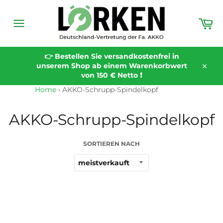
Direkt
zum
Wa
Inhalt
Seitennavigation
👉 Bestellen Sie versandkostenfrei in
unserem Shop ab einem Warenkorbwert
Schli
von 150 € Netto ❗️
Home
›
AKKO-Schrupp-Spindelkopf
AKKO-Schrupp-Spindelkopf
SORTIEREN NACH