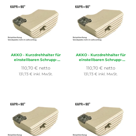
AKKO
- Kurzdrehhalter für
AKKO
- Kurzdrehhalter für
einstellbaren Schrupp-
einstellbaren Schrupp-
Spindelkopf ø 50-68 mm,
Spindelkopf ø 50-68 mm,
Normaler
Normaler
110,70 € netto
110,70 € netto
für Wendeplatte ISO
für Wendeplatte ISO
Preis
Preis
131,73 € inkl. MwSt.
131,73 € inkl. MwSt.
CC..1204..
CC..1204..