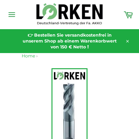
Direkt
zum
Wa
Inhalt
Seitennavigation
👉 Bestellen Sie versandkostenfrei in
unserem Shop ab einem Warenkorbwert
Schli
von 150 € Netto ❗️
Home
›