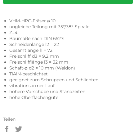
VHM-HPC-Fräser ø 10
ungleiche Teilung mit 35°/38°-Spirale
Z=4
Baumaße nach DIN 6527L
Schneidenlänge l2 = 22
Gesamtlänge l1 = 72
Freischliff d3 = 9,2 mm
Freischlifflänge l3 = 32 mm
Schaft-ø d2 = 10 mm (Weldon)
TiAlN-beschichtet
geeignet zum Schruppen und Schlichten
vibrationsarmer Lauf
höhere Vorschübe und Standzeiten
hohe Oberflächengüte
Teilen
Auf
Auf
Facebook
Twitter