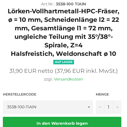
Art.Nr.:
3538-100 TiAlN
Lörken
-Vollhartmetall-HPC-Fräser,
ø = 10 mm, Schneidenlänge l2 = 22
mm, Gesamtlänge l1 = 72 mm,
ungleiche Teilung mit 35°/38°-
Spirale, Z=4
Halsfreistich, Weldonschaft ø 10
AUF LAGER
Normaler
31,90 EUR netto (37,96 EUR inkl. MwSt.)
Preis
zzgl.
Versandkosten
HERSTELLERCODE
MENGE
−
+
In den Warenkorb legen