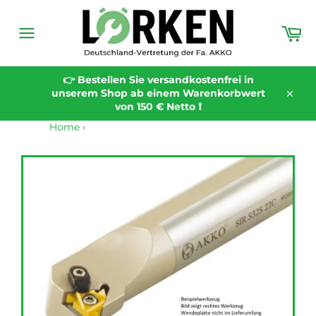
Direkt
zum
Wa
Inhalt
Seitennavigation
👉 Bestellen Sie versandkostenfrei in
unserem Shop ab einem Warenkorbwert
Schli
von 150 € Netto ❗️
Home
›