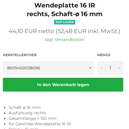
Wendeplatte 16 IR
rechts, Schaft-ø 16 mm
AUF LAGER
Normaler
44,10 EUR netto (52,48 EUR inkl. MwSt.)
Preis
zzgl.
Versandkosten
HERSTELLERCODE
MENGE
−
+
In den Warenkorb legen
Schaft-ø 16 mm
Ausführung rechts
Gesamtlänge = 150 mm
für Gewinde-Wendeplatte 16 IR