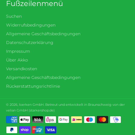
Fußzeilenmenü
Suchen
Widerrufsbedingungen
Allgemeine Geschäftsbedingungen
Datenschutzerklärung
Impressum
Über Akko
Versandkosten
Allgemeine Geschäftsbedingungen
Rückerstattungsrichtlinie
© 2026,
loerken
GmbH. Betreut und entwickelt in Braunschweig von der
velian GmbH (
starkershop.de
)
Zahlungsmethoden