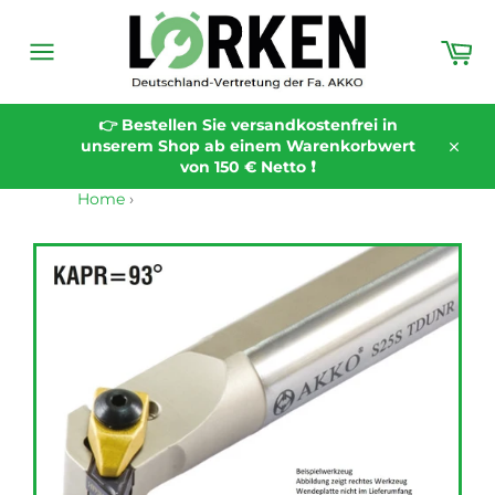
Direkt
zum
Wa
Inhalt
Seitennavigation
👉 Bestellen Sie versandkostenfrei in
unserem Shop ab einem Warenkorbwert
Schli
von 150 € Netto ❗️
Home
›