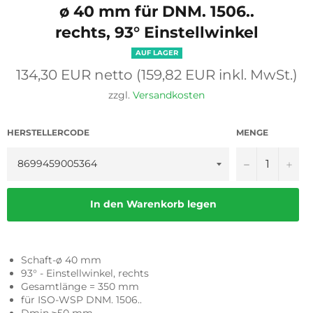
ø 40 mm für DNM. 1506..
rechts, 93° Einstellwinkel
AUF LAGER
Normaler
134,30 EUR netto (159,82 EUR inkl. MwSt.)
Preis
zzgl.
Versandkosten
HERSTELLERCODE
MENGE
−
+
In den Warenkorb legen
Schaft-ø 40 mm
93° - Einstellwinkel, rechts
Gesamtlänge = 350 mm
für ISO-WSP DNM. 1506..
Dmin ≥50 mm