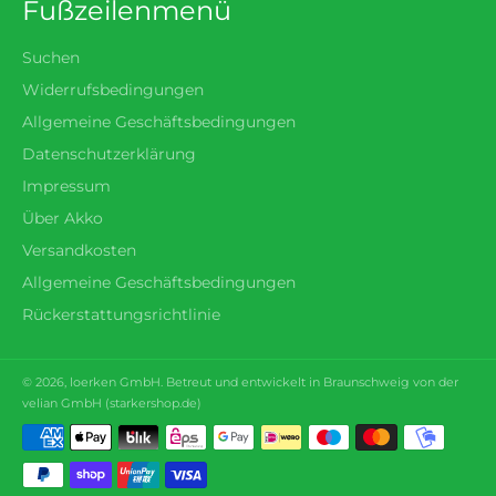
Fußzeilenmenü
Suchen
Widerrufsbedingungen
Allgemeine Geschäftsbedingungen
Datenschutzerklärung
Impressum
Über Akko
Versandkosten
Allgemeine Geschäftsbedingungen
Rückerstattungsrichtlinie
© 2026,
loerken
GmbH. Betreut und entwickelt in Braunschweig von der
velian GmbH (
starkershop.de
)
Zahlungsmethoden