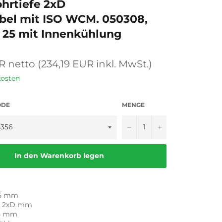
hrtiefe 2xD
bel mit ISO WCM. 050308,
 25 mit Innenkühlung
R netto (234,19 EUR inkl. MwSt.)
kosten
ODE
MENGE
−
+
In den Warenkorb legen
,5 mm
 = 2xD mm
25 mm