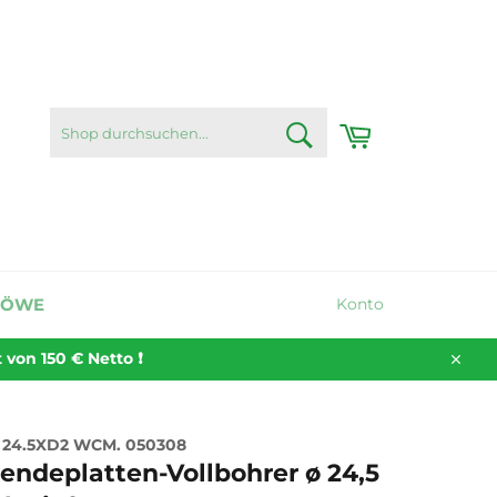
SHOP
Warenkorb
DURCHSUCHEN...
Suchen
LÖWE
Konto
on 150 € Netto ❗️
Schli
24.5XD2 WCM. 050308
ndeplatten-Vollbohrer ø 24,5