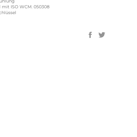
kühlung
l mit ISO WCM. 050308
Schlüssel
Auf
Auf
Facebook
Twitter
teilen
twittern