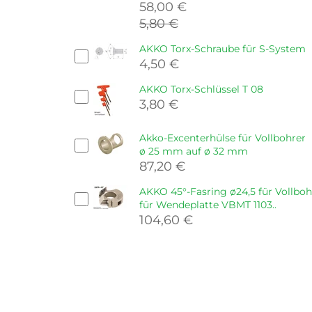
58,00 €
5,80 €
AKKO Torx-Schraube für S-System
4,50 €
AKKO Torx-Schlüssel T 08
3,80 €
Akko-Excenterhülse für Vollbohrer
ø 25 mm auf ø 32 mm
87,20 €
AKKO 45°-Fasring ø24,5 für Vollboh
für Wendeplatte VBMT 1103..
104,60 €