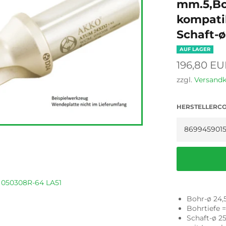
mm.5,Bo
kompati
Schaft-ø
AUF LAGER
Normaler
196,80 EU
Preis
zzgl.
Versand
HERSTELLERC
 050308R-64 LA51
Bohr-ø 24
Bohrtiefe
Schaft-ø 