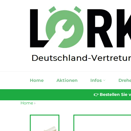
Direkt
zum
Inhalt
Home
Aktionen
Infos
Dreh
👉 Bestellen Sie
Home
›