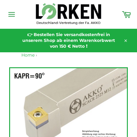
Direkt
zum
Wa
Inhalt
Seitennavigation
👉 Bestellen Sie versandkostenfrei in
unserem Shop ab einem Warenkorbwert
Schli
von 150 € Netto ❗️
Home
›