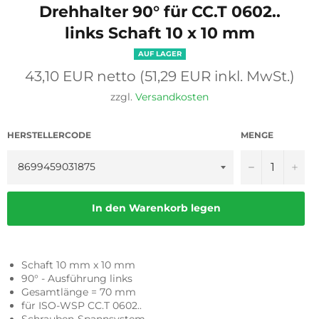
Drehhalter 90° für CC.T 0602..
links Schaft 10 x 10 mm
AUF LAGER
Normaler
43,10 EUR netto (51,29 EUR inkl. MwSt.)
Preis
zzgl.
Versandkosten
HERSTELLERCODE
MENGE
−
+
In den Warenkorb legen
Schaft 10 mm x 10 mm
90° - Ausführung links
Gesamtlänge = 70 mm
für ISO-WSP CC.T 0602..
Schrauben-Spannsystem