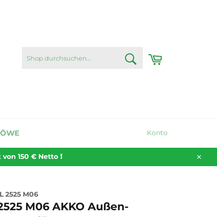
SHOP
Warenkorb
DURCHSUCHEN...
Suchen
LÖWE
Konto
on 150 € Netto ❗️
Schli
 2525 M06
525 M06 AKKO Außen-