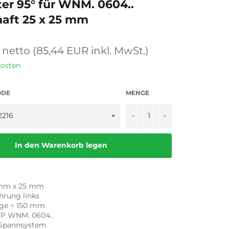
er 95° für WNM. 0604..
haft 25 x 25 mm
 netto (85,44 EUR inkl. MwSt.)
kosten
ODE
MENGE
−
+
In den Warenkorb legen
 mm x 25 mm
hrung links
ge = 150 mm
SP WNM. 0604..
-Spannsystem