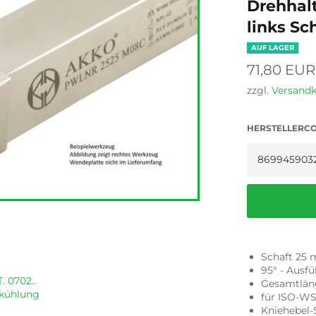
Drehhalt
links Sc
AUF LAGER
Normaler
71,80 EUR
Preis
zzgl.
Versand
HERSTELLERC
Schaft 25
95° - Ausfü
. 0702..
Gesamtlän
nkühlung
für ISO-W
Kniehebel