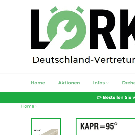
Direkt
zum
Inhalt
Home
Aktionen
Infos
Dreh
👉 Bestellen Sie
Home
›