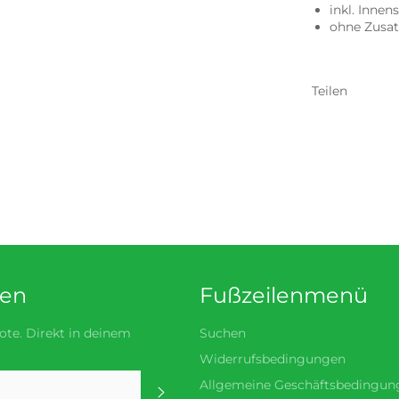
inkl. Innen
ohne Zusa
Teilen
den
Fußzeilenmenü
te. Direkt in deinem
Suchen
Widerrufsbedingungen
Allgemeine Geschäftsbedingun
Abonnieren