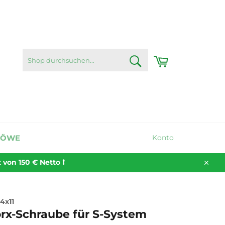
SHOP
Warenkorb
DURCHSUCHEN...
Suchen
LÖWE
Konto
on 150 € Netto ❗️
Schli
4x11
rx-Schraube für S-System