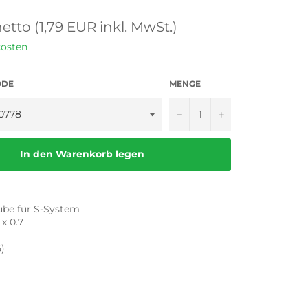
etto (1,79 EUR inkl. MwSt.)
kosten
ODE
MENGE
−
+
In den Warenkorb legen
ube für S-System
 x 0.7
5)
m