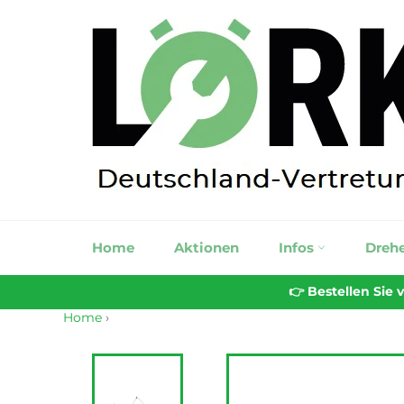
Direkt
zum
Inhalt
Home
Aktionen
Infos
Dreh
👉 Bestellen Sie
Home
›