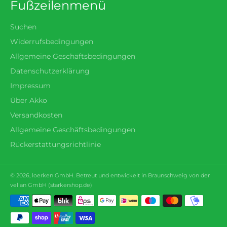
Fußzeilenmenü
Suchen
Widerrufsbedingungen
Allgemeine Geschäftsbedingungen
Datenschutzerklärung
Impressum
Über Akko
Versandkosten
Allgemeine Geschäftsbedingungen
Rückerstattungsrichtlinie
© 2026,
loerken
GmbH. Betreut und entwickelt in Braunschweig von der
velian GmbH (
starkershop.de
)
Zahlungsmethoden