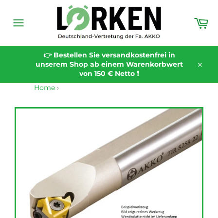
Direkt
zum
Wa
Inhalt
Seitennavigation
👉 Bestellen Sie versandkostenfrei in
unserem Shop ab einem Warenkorbwert
Schli
von 150 € Netto ❗️
Home
›