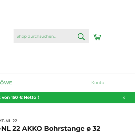
SHOP
Warenkorb
DURCHSUCHEN...
Suchen
LÖWE
Konto
on 150 € Netto ❗️
Schli
MT-NL 22
-NL 22 AKKO Bohrstange ø 32