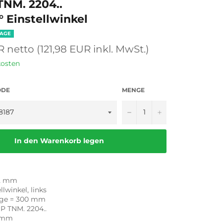
TNM. 2204..
0° Einstellwinkel
TAGE
 netto (121,98 EUR inkl. MwSt.)
kosten
ODE
MENGE
−
+
In den Warenkorb legen
32 mm
llwinkel, links
ge = 300 mm
P TNM. 2204..
 mm