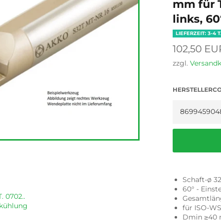
mm für 
links, 6
LIEFERZEIT: 3-4 
Normaler
102,50 EUR
Preis
zzgl.
Versand
HERSTELLERC
Schaft-ø 
60° - Einste
. 0702..
Gesamtlän
nkühlung
für ISO-WS
Dmin ≥40