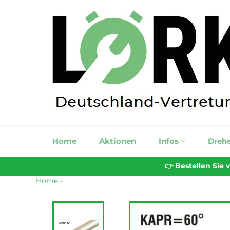
Direkt
zum
Inhalt
Home
Aktionen
Infos
Dreh
👉 Bestellen Sie
Home
›