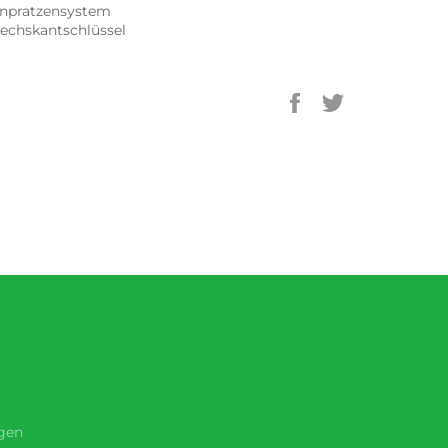
nnpratzensystem
sechskantschlüssel
Auf
Auf
Facebook
Twitter
teilen
twittern
gen