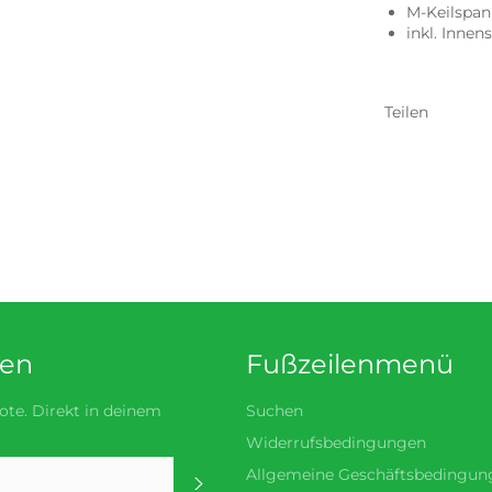
M-Keilspa
inkl. Innen
Teilen
den
Fußzeilenmenü
te. Direkt in deinem
Suchen
Widerrufsbedingungen
Allgemeine Geschäftsbedingun
Abonnieren