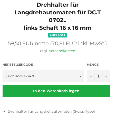
Drehhalter für
Langdrehautomaten für DC.T
0702..
links Schaft 16 x 16 mm
AUF LAGER
Normaler
59,50 EUR netto (70,81 EUR inkl. MwSt.)
Preis
zzgl.
Versandkosten
HERSTELLERCODE
MENGE
−
+
In den Warenkorb legen
Drehhalter für Langdrehautomaten (Swiss-Type)