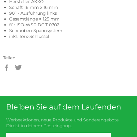
Hersteller AKKO
Schaft 16 mm x 16 mm
90° - Ausführung links
Gesamtlänge = 125 mm
für ISO-WSP DC.T 0702..
Schrauben-Spannsystem
inkl. Torx-Schlüssel
Teilen
Auf
Auf
Facebook
Twitter
teilen
twittern
Bleiben Sie auf dem Laufenden
Werbeaktionen, neue Produkte und Sonderangebote.
Direkt in deinem Posteingang.